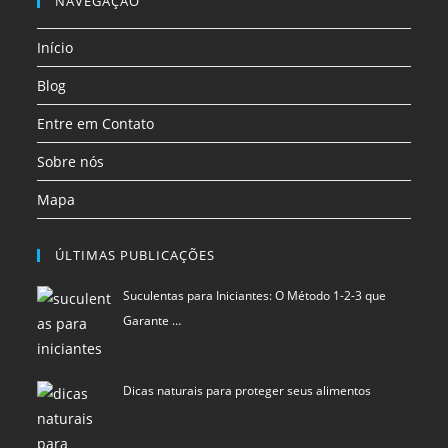
NAVEGAÇÃO
aba
aba
aba
aba
aba
aba
uma
uma
uma
Início
nova
nova
nova
aba
aba
aba
Blog
Entre em Contato
Sobre nós
Mapa
ÚLTIMAS PUBLICAÇÕES
Suculentas para Iniciantes: O Método 1-2-3 que
Garante …
Dicas naturais para proteger seus alimentos