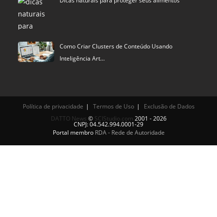
Dicas naturais para proteger seus alimentos
Como Criar Clusters de Conteúdo Usando
Inteligência Art…
Política de privacidade
Termos de Uso
Exclusão de Dados
DATTO News
©
SCIStudio.com
2001 - 2026
CNPJ: 04.542.994.0001-29
Portal membro
RDA - Rede de Autoridade