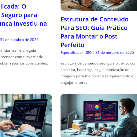
icada: O
Seguro para
Estrutura de Conteúdo
ca Investiu na
Para SEO: Guia Prático
Para Montar o Post
31 de outubro de 2025
Perfeito
iniciantes , é um guia
31 de outubro de 2025
Especialista em SEO
|
entender como investir de
obter retornos consistentes.
estrutura de conteudo seo: guia pr, ático co
checklist, headings, slug e otimização de
imagens para melhorar o ranqueamento e
engajar leitores.