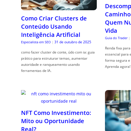
Descompl
Caminho 
Como Criar Clusters de
Quem Nun
Conteúdo Usando
Vida
Inteligência Artificial
Guia do Trader
|
31 de outubro de 2025
Especialista em SEO
|
Renda fixa para 
como fazer cluster de conte, údo com ia: guia
essencial para 
prático para estruturar temas, aumentar
forma segura e 
autoridade e ranqueamento usando
Aprenda agora!
ferramentas de IA.
NFT Como Investimento:
Mito ou Oportunidade
Real?