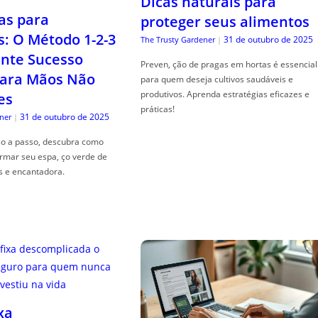
Dicas naturais para
as para
proteger seus alimentos
s: O Método 1-2-3
31 de outubro de 2025
The Trusty Gardener
|
nte Sucesso
Preven, ção de pragas em hortas é essencial
ara Mãos Não
para quem deseja cultivos saudáveis e
produtivos. Aprenda estratégias eficazes e
es
práticas!
31 de outubro de 2025
ner
|
so a passo, descubra como
ormar seu espa, ço verde de
s e encantadora.
xa