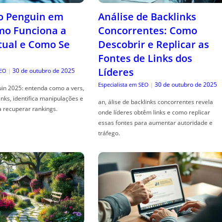
o Penguin em
Análise de Backlinks
mo Funciona a
Concorrentes: Como
tual e Como Se
Descobrir e Replicar as
Fontes de Links dos
Líderes
30 de outubro de 2025
SEO
|
30 de outubro de 2025
Especialista em SEO
|
in 2025: entenda como a vers,
links, identifica manipulações e
an, álise de backlinks concorrentes revela
a recuperar rankings.
onde líderes obtêm links e como replicar
essas fontes para aumentar autoridade e
tráfego.