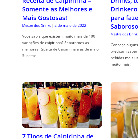
Receita de Caipirinha –
Drinks, 
Somente as Melhores e
Drinkero
Mais Gostosas!
para faz
Saboroso
2 de maio de 2022
Mestre dos Drinks
|
Mestre dos Drink
Você sabia que existem muito mais de 100
variações de caipirinha? Separamos as
Conheça alguns 
melhores Receita de Caipirinha e as de maior
precisam saber 
Sucesso.
bebidas mais us
muito mais!
7 Tipos de Caipirinha de