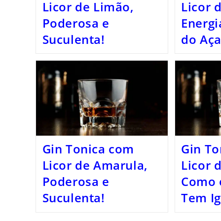
Licor de Limão,
Licor 
Poderosa e
Energi
Suculenta!
do Aça
Gin Tonica com
Gin To
Licor de Amarula,
Licor 
Poderosa e
Como 
Suculenta!
Tem Ig