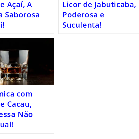
de Açaí, A
Licor de Jabuticaba,
a Saborosa
Poderosa e
í!
Suculenta!
nica com
de Cacau,
essa Não
ual!