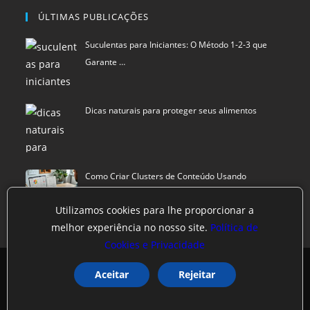
ÚLTIMAS PUBLICAÇÕES
Suculentas para Iniciantes: O Método 1-2-3 que
Garante …
Dicas naturais para proteger seus alimentos
Como Criar Clusters de Conteúdo Usando
Inteligência Art…
Utilizamos cookies para lhe proporcionar a
melhor experiência no nosso site.
Política de
Cookies e Privacidade
Política de privacidade
Termos de Uso
Exclusão de Dados
Aceitar
Rejeitar
DATTO News
©
SCIStudio.com
2001 - 2026
CNPJ: 04.542.994.0001-29
Portal membro
RDA - Rede de Autoridade