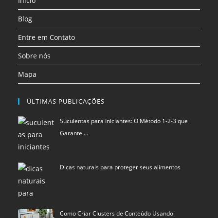
Início
nova
nova
nova
aba
aba
aba
Blog
Entre em Contato
Sobre nós
Mapa
ÚLTIMAS PUBLICAÇÕES
Suculentas para Iniciantes: O Método 1-2-3 que
Garante …
Dicas naturais para proteger seus alimentos
Como Criar Clusters de Conteúdo Usando