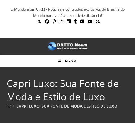
Ir
O Mundo a um Click! - Notícias e conteúdos exclusivos do Brasil e do
para
Mundo para você a um click de distância!
o
conteúdo
MENU
Capri Luxo: Sua Fonte de
Moda e Estilo de Luxo
>
CAPRI LUXO: SUA FONTE DE MODA E ESTILO DE LUXO