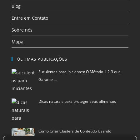
aba
aba
aba
Blog
Entre em Contato
Sobre nós
Mapa
ÚLTIMAS PUBLICAÇÕES
Suculentas para Iniciantes: O Método 1-2-3 que
Garante …
Dicas naturais para proteger seus alimentos
Como Criar Clusters de Conteúdo Usando
Inteligência Art…