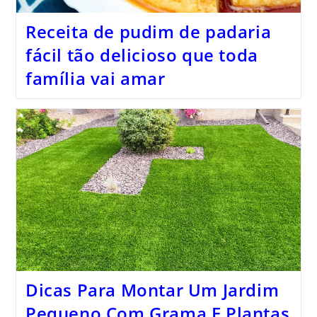
Receita de pudim de padaria
fácil tão delicioso que toda
família vai amar
Dicas Para Montar Um Jardim
Pequeno Com Grama E Plantas