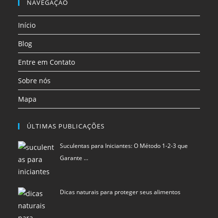
em
em
em
NAVEGAÇÃO
aba
aba
aba
aba
aba
aba
uma
uma
uma
Início
nova
nova
nova
aba
aba
aba
Blog
Entre em Contato
Sobre nós
Mapa
ÚLTIMAS PUBLICAÇÕES
Suculentas para Iniciantes: O Método 1-2-3 que
Garante …
Dicas naturais para proteger seus alimentos