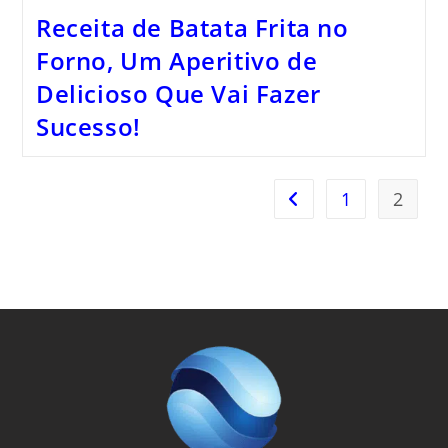
Receita de Batata Frita no
Forno, Um Aperitivo de
Delicioso Que Vai Fazer
Sucesso!
1
2
Ir para a página anterio