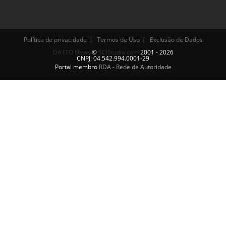
Política de privacidade
Termos de Uso
Exclusão de Dados
DATTO News
©
SCIStudio.com
2001 - 2026
CNPJ: 04.542.994.0001-29
Portal membro
RDA - Rede de Autoridade