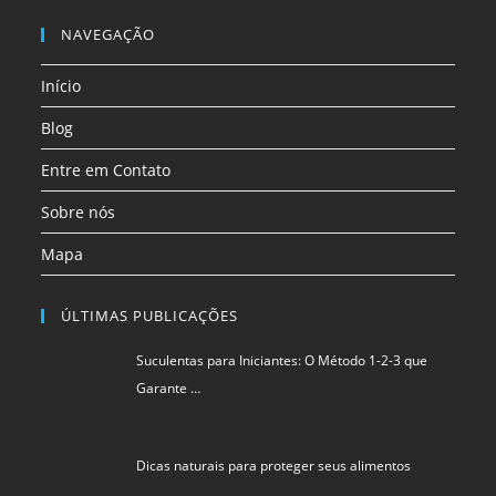
Abre
Abre
Abre
nova
nova
nova
nova
nova
nova
em
em
em
NAVEGAÇÃO
aba
aba
aba
aba
aba
aba
uma
uma
uma
Início
nova
nova
nova
aba
aba
aba
Blog
Entre em Contato
Sobre nós
Mapa
ÚLTIMAS PUBLICAÇÕES
Suculentas para Iniciantes: O Método 1-2-3 que
Garante …
Dicas naturais para proteger seus alimentos