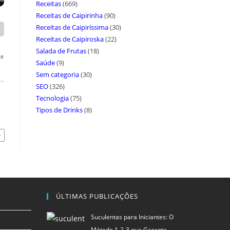
Receitas
(669)
Receitas de Caipirinha
(90)
Receitas de Caipiríssima
(30)
Receitas de Caipiroska
(22)
Salada de Frutas
(18)
te
Saúde
(9)
Sem categoria
(30)
..
SEO
(326)
Tecnologia
(75)
Tipos de Drinks
(8)
ÚLTIMAS PUBLICAÇÕES
Suculentas para Iniciantes: O
Método 1-2-3 que Garante …