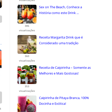
visualizações
Sex on The Beach, Conhece a
História como este Drink ...
386
visualizações
Receita Margarita Drink que é
Considerado uma tradição
..
Contemporânea no ...
360
visualizações
Receita de Caipirinha – Somente as
Melhores e Mais Gostosas!
353
visualizações
Caipirinha de Pitaya Branca, 100%
Docinha e Exótica!
s