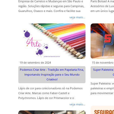
Empresa de Carretos e Mudanças em São Paulo e
Paris Bolsas! A m
região. Soluções rápidas e seguras para Campinas,
Acessórios de Lux
Guarulhos, Osasco e mais. Confira e facilite sua
em um único lugar
mudança!
favorita Paris Bol
veja mais...
19 de setembro de 2024
15 de novembro
Podemos Criar Arte - Tradição em Papelaria Fina,
Super Paleteira
Importando Inspiração para o Seu Mundo
Criativo!
Super Paleteira: 
Lápis de cor para colecionadores só na Podemos
paleteiras e empi
Criar Arte. Marcas como Faber-Castell e
para movimentar
Polychromos. Lápis de cor Prismacolor e o
e eficiência!
Exclusivo Felissimo!
veja mais...