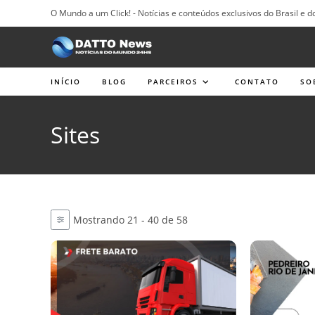
Ir
O Mundo a um Click! - Notícias e conteúdos exclusivos do Brasil e d
para
o
conteúdo
INÍCIO
BLOG
PARCEIROS
CONTATO
SO
Sites
Mostrando 21 - 40 de 58