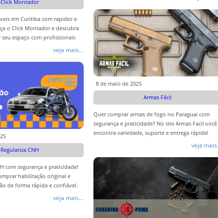
Click Montador
is em Curitiba com rapidez e
ça o Click Montador e descubra
 seu espaço com profissionais
veja mais...
8 de maio de 2025
Armas Fácil
Quer comprar armas de fogo no Paraguai com
segurança e praticidade? No site Armas Facil você
encontra variedade, suporte e entrega rápida!
025
veja mais.
Regulariza CNH
H com segurança e praticidade!
prar habilitação original e
ção de forma rápida e confiável.
veja mais...