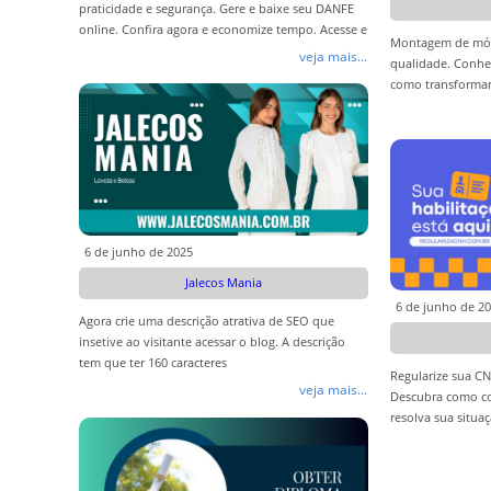
praticidade e segurança. Gere e baixe seu DANFE
online. Confira agora e economize tempo. Acesse e
Montagem de móve
descubra mais
veja mais...
qualidade. Conhe
como transformar
experientes!
6 de junho de 2025
Jalecos Mania
6 de junho de 2
Agora crie uma descrição atrativa de SEO que
insetive ao visitante acessar o blog. A descrição
tem que ter 160 caracteres
Regularize sua CN
veja mais...
Descubra como com
resolva sua situa